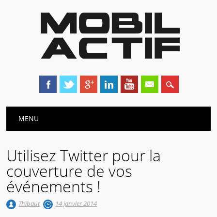
Main menu
Skip
MENU
to
content
Utilisez Twitter pour la
couverture de vos
événements !
Thibaut
14 janvier 2014