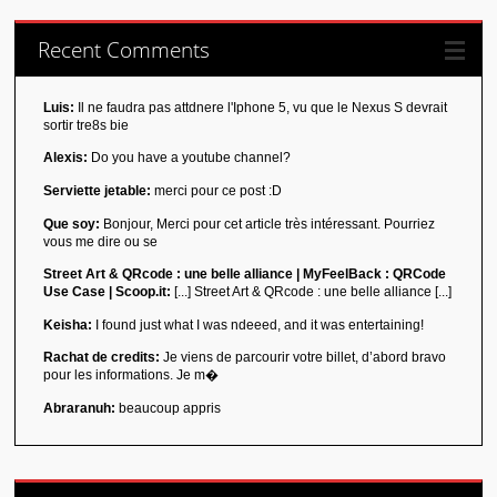
Recent Comments
Luis:
Il ne faudra pas attdnere l'Iphone 5, vu que le Nexus S devrait
sortir tre8s bie
Alexis:
Do you have a youtube channel?
Serviette jetable:
merci pour ce post :D
Que soy:
Bonjour, Merci pour cet article très intéressant. Pourriez
vous me dire ou se
Street Art & QRcode : une belle alliance | MyFeelBack : QRCode
Use Case | Scoop.it:
[...] Street Art & QRcode : une belle alliance [...]
Keisha:
I found just what I was ndeeed, and it was entertaining!
Rachat de credits:
Je viens de parcourir votre billet, d’abord bravo
pour les informations. Je m�
Abraranuh:
beaucoup appris