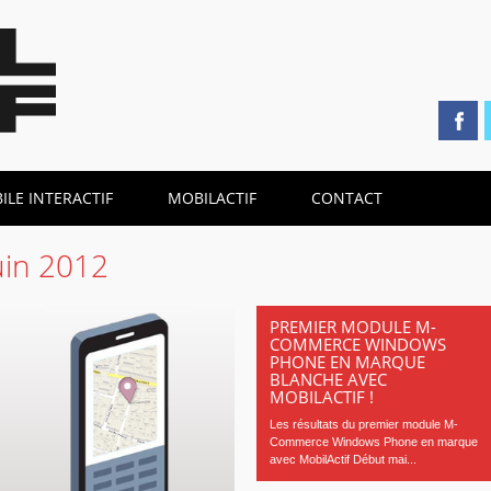
LE INTERACTIF
MOBILACTIF
CONTACT
uin 2012
PREMIER MODULE M-
COMMERCE WINDOWS
PHONE EN MARQUE
BLANCHE AVEC
MOBILACTIF !
Les résultats du premier module M-
Commerce Windows Phone en marque
avec MobilActif Début mai...