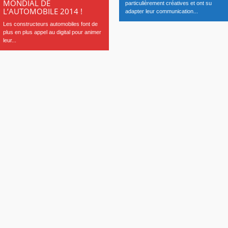
MONDIAL DE
particulièrement créatives et ont su
L’AUTOMOBILE 2014 !
adapter leur communication...
Les constructeurs automobiles font de
plus en plus appel au digital pour animer
leur...