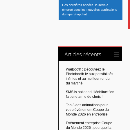
Ces dernières années, le selfie a
émergé avec les nouvelles applications
du type Snapchat...
Articles récents
WaiBooth : Découvrez le
Photobooth IA aux possibilités
infinies et au meilleur rendu
du marché
SMS is not dead ! Mobilactif en
fait une arme de choix !
Top 3 des animations pour
votre événement Coupe du
Monde 2026 en entreprise
Événement entreprise Coupe
du Monde 2026 : pourquoi la