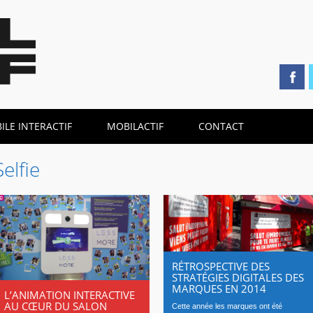
LE INTERACTIF
MOBILACTIF
CONTACT
Selfie
RÉTROSPECTIVE DES
STRATÉGIES DIGITALES DES
MARQUES EN 2014
L’ANIMATION INTERACTIVE
AU CŒUR DU SALON
Cette année les marques ont été