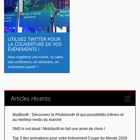
UTILISEZ TWITTER POUR
LA COUVERTURE DE VOS
ÉVÉNEMENTS !
Vous organisez une soirée, un salon,
une conférence, un séminaire, un
événement sportif ?...
Articles récents
WaiBooth : Découvrez le Photobooth IA aux possibilités infinies et
au meilleur rendu du marché
SMS is not dead ! Mobilactif en fait une arme de choix !
Top 3 des animations pour votre événement Coupe du Monde 2026