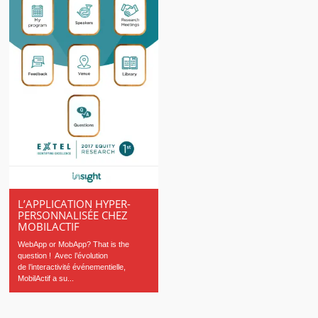
L’APPLICATION HYPER-
PERSONNALISÉE CHEZ
MOBILACTIF
WebApp or MobApp? That is the
question ! Avec l’évolution
de l’interactivité événementielle,
MobilActif a su...