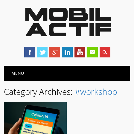
Main menu
Skip
MENU
to
content
Category Archives:
#workshop