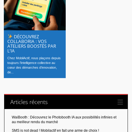
DÉCOUVREZ
COLLABORIA : VOS
ATELIERS BOOSTÉS PAR
L’IA
Chez MobilActif, nous plaçons depuis
toujours l’intelligence collective au
cœur des démarches d’innovation,
de...
Articles récents
WaiBooth : Découvrez le Photobooth IA aux possibilités infinies et
au meilleur rendu du marché
SMS is not dead ! Mobilactif en fait une arme de choix !