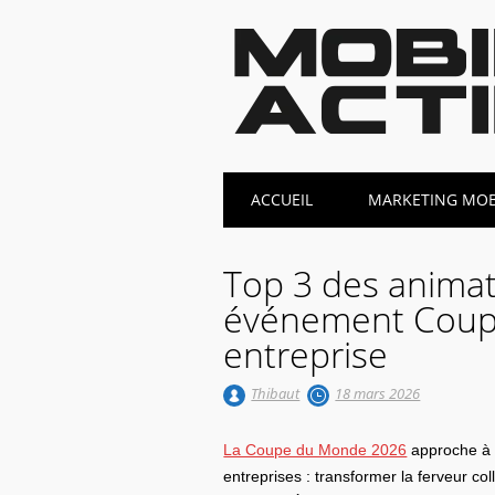
Main menu
Skip
ACCUEIL
MARKETING MOBI
to
content
Top 3 des animat
événement Coup
entreprise
Thibaut
18 mars 2026
La Coupe du Monde 2026
approche à g
entreprises : transformer la ferveur col