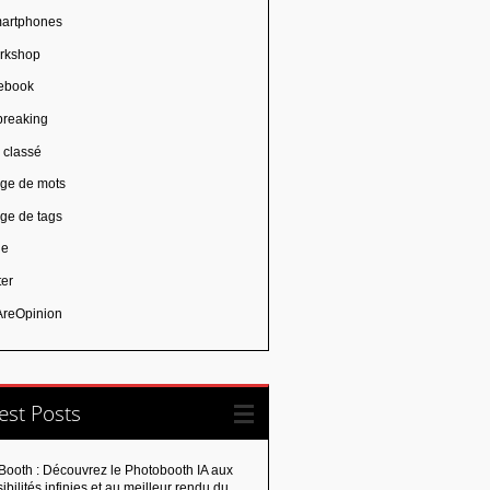
artphones
rkshop
ebook
breaking
 classé
ge de mots
ge de tags
ie
ter
reOpinion
est Posts
Booth : Découvrez le Photobooth IA aux
ibilités infinies et au meilleur rendu du