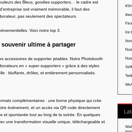
couleurs des Bleus, goodies supporters… le cadre est
#Sm
’entreprise soit vraiment mémorable, il faut des
#wo
aborateur, pas seulement des spectateurs.
Fac
nementielles. Voici notre top 3.
Ice 
Non
souvenir ultime à partager
Nua
Nua
les accessoires de supporter jetables. Notre Photobooth
aborateurs en « super-supporters » grâce à des styles
Self
elle : bluffants, drôles, et entièrement personnalisés.
Twit
WeA
formats complémentaires : une borne physique qui crée
 votre événement, et un accès via QR code directement
Lat
bre et spontanée tout au long de la soirée. En quelques
ec une transformation visuelle unique, téléchargeable et
Wai
poss