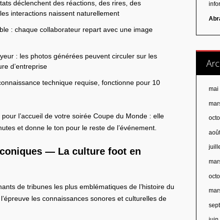
ltats déclenchent des réactions, des rires, des
inf
es interactions naissent naturellement
Abr
able : chaque collaborateur repart avec une image
eur : les photos générées peuvent circuler sur les
Arc
ure d’entreprise
 connaissance technique requise, fonctionne pour 10
mai
mar
e pour l’accueil de votre soirée Coupe du Monde : elle
oct
nutes et donne le ton pour le reste de l’événement.
aoû
juil
coniques — La culture foot en
mar
oct
hants de tribunes les plus emblématiques de l’histoire du
mar
à l’épreuve les connaissances sonores et culturelles de
sep
jui