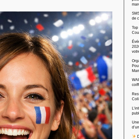
mar
SMS 
de c
Top
Cou
Évé
2026
votr
Org
Pour
Man
WAIb
coi
Rest
Col
L’in
pub
Une
d’u
D