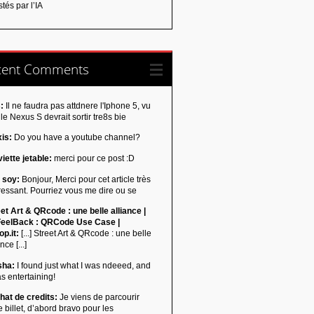
tés par l’IA
cent Comments
:
Il ne faudra pas attdnere l'Iphone 5, vu
le Nexus S devrait sortir tre8s bie
xis:
Do you have a youtube channel?
iette jetable:
merci pour ce post :D
 soy:
Bonjour, Merci pour cet article très
ressant. Pourriez vous me dire ou se
et Art & QRcode : une belle alliance |
eelBack : QRCode Use Case |
p.it:
[...] Street Art & QRcode : une belle
nce [...]
sha:
I found just what I was ndeeed, and
as entertaining!
hat de credits:
Je viens de parcourir
e billet, d’abord bravo pour les