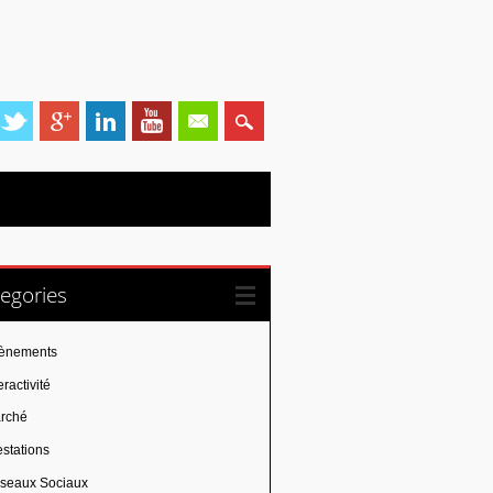
egories
ènements
eractivité
rché
estations
seaux Sociaux