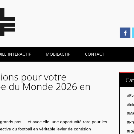
LE INTERACTIF
MOBILACTIF
CONTACT
ions pour votre
Cat
e du Monde 2026 en
#Ev
#Int
#Ma
rands pas — et avec elle, une opportunité rare pour les
#Pr
lective du football en véritable levier de cohésion
#Ré