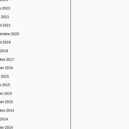
s 2023
t 2021
let 2021
tembre 2020
let 2019
 2018
obre 2017
vier 2016
l 2015
s 2015
ier 2015
vier 2015
obre 2014
 2014
vier 2014