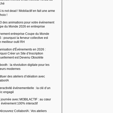
ché
is not dead ! Mobilactif en fait une arme
hoix !
 3 des animations pour votre événement
pe du Monde 2026 en entreprise
nement entreprise Coupe du Monde
 : pourquoi la ferveur collective est
e meilleur outil RH
anisation d'Événements en 2026 :
quoi Créer un Site d’Inscription
uellement est Devenu Obsolète
ooth : la révolution digitale pour les
ffeurs modernes
ituer des ateliers d’idéation avec
laborIA
teractivité événementielle : la clé d’un
lic engagé
 journée avec MOBILACTIF : au cœur
n événement 100% interactif
écouvrez CollaborIA : Vos ateliers