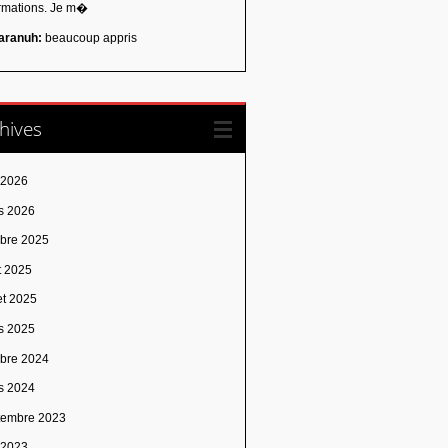
ormations. Je m�
aranuh:
beaucoup appris
hives
 2026
s 2026
obre 2025
t 2025
let 2025
s 2025
obre 2024
s 2024
tembre 2023
n 2023