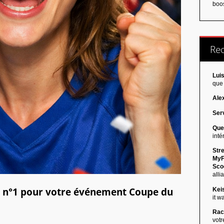
boos
Re
Luis
que 
Ale
Serv
Que
inté
Stre
MyF
Scoo
allia
on n°1 pour votre événement Coupe du
Kei
it w
Rac
votr