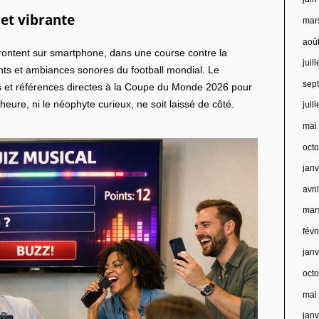
 et vibrante
mar
aoû
ffrontent sur smartphone, dans une course contre la
juil
nts et ambiances sonores du football mondial. Le
sep
s et références directes à la Coupe du Monde 2026 pour
heure, ni le néophyte curieux, ne soit laissé de côté.
juil
mai
oct
jan
avri
mar
févr
jan
oct
mai
jan