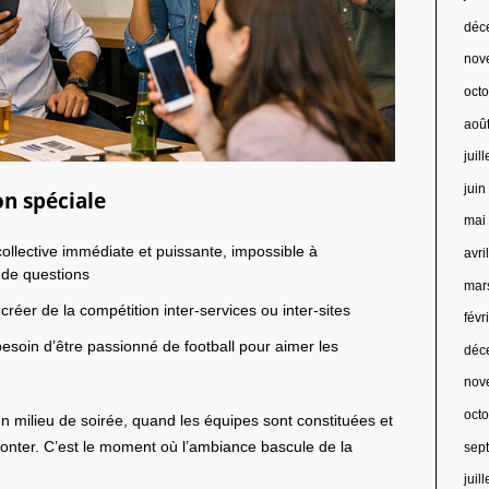
déc
nov
oct
aoû
juil
jui
on spéciale
mai
llective immédiate et puissante, impossible à
avri
 de questions
mar
réer de la compétition inter-services ou inter-sites
févr
besoin d’être passionné de football pour aimer les
déc
nov
oct
en milieu de soirée, quand les équipes sont constituées et
onter. C’est le moment où l’ambiance bascule de la
sep
juil