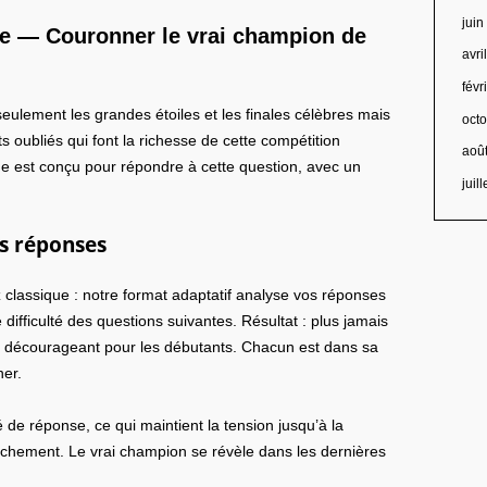
jui
e — Couronner le vrai champion de
avri
févr
seulement les grandes étoiles et les finales célèbres mais
oct
 oubliés qui font la richesse de cette compétition
aoû
e est conçu pour répondre à cette question, avec un
juil
os réponses
z classique : notre format adaptatif analyse vos réponses
 difficulté des questions suivantes. Résultat : plus jamais
ou décourageant pour les débutants. Chacun est dans sa
ner.
 de réponse, ce qui maintient la tension jusqu’à la
âchement. Le vrai champion se révèle dans les dernières