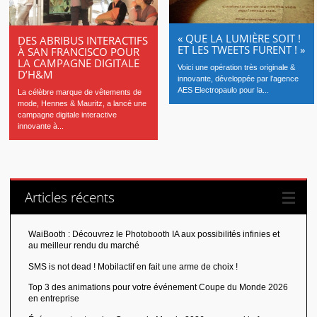
« QUE LA LUMIÈRE SOIT !
DES ABRIBUS INTERACTIFS
ET LES TWEETS FURENT ! »
À SAN FRANCISCO POUR
LA CAMPAGNE DIGITALE
Voici une opération très originale &
D’H&M
innovante, développée par l’agence
AES Electropaulo pour la...
La célèbre marque de vêtements de
mode, Hennes & Mauritz, a lancé une
campagne digitale interactive
innovante à...
Articles récents
WaiBooth : Découvrez le Photobooth IA aux possibilités infinies et
au meilleur rendu du marché
SMS is not dead ! Mobilactif en fait une arme de choix !
Top 3 des animations pour votre événement Coupe du Monde 2026
en entreprise