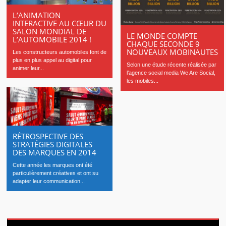
L’ANIMATION
INTERACTIVE AU CŒUR DU
SALON MONDIAL DE
LE MONDE COMPTE
L’AUTOMOBILE 2014 !
CHAQUE SECONDE 9
NOUVEAUX MOBINAUTES
Les constructeurs automobiles font de
plus en plus appel au digital pour
Selon une étude récente réalisée par
animer leur...
l’agence social media We Are Social,
les mobiles...
RÉTROSPECTIVE DES
STRATÉGIES DIGITALES
DES MARQUES EN 2014
Cette année les marques ont été
particulièrement créatives et ont su
adapter leur communication...