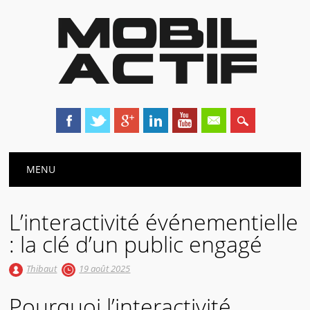
Main menu
Skip
MENU
to
content
L’interactivité événementielle
: la clé d’un public engagé
Thibaut
19 août 2025
Pourquoi l’interactivité