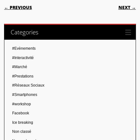
POST NAVIGATION
← PREVIOUS
NEXT →
Categories
#Evènements
#Interactivité
#Marché
#Prestations
#Réseaux Sociaux
#Smartphones
#workshop
Facebook
Ice breaking
Non classé