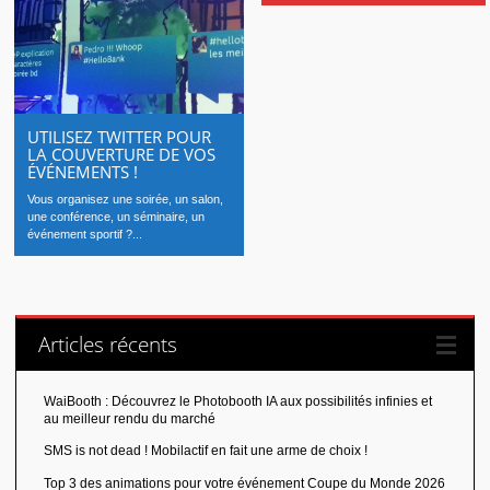
UTILISEZ TWITTER POUR
LA COUVERTURE DE VOS
ÉVÉNEMENTS !
Vous organisez une soirée, un salon,
une conférence, un séminaire, un
événement sportif ?...
Articles récents
WaiBooth : Découvrez le Photobooth IA aux possibilités infinies et
au meilleur rendu du marché
SMS is not dead ! Mobilactif en fait une arme de choix !
Top 3 des animations pour votre événement Coupe du Monde 2026