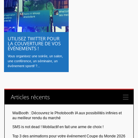
UTILISEZ TWITTER POUR
LA COUVERTURE DE VOS
ÉVÉNEMENTS !
Vous organisez une soirée, un salon,
une conférence, un séminaire, un
événement sportif ?...
Articles récents
WaiBooth : Découvrez le Photobooth IA aux possibilités infinies et
au meilleur rendu du marché
SMS is not dead ! Mobilactif en fait une arme de choix !
Top 3 des animations pour votre événement Coupe du Monde 2026