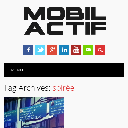
Main menu
Skip
MENU
to
content
Tag Archives:
soirée