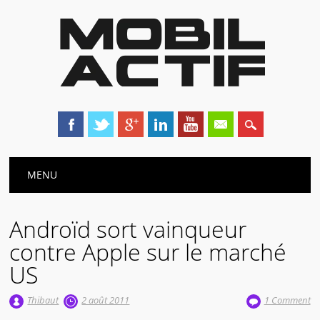
Main menu
Skip
MENU
to
content
Androïd sort vainqueur
contre Apple sur le marché
US
Thibaut
2 août 2011
1 Comment