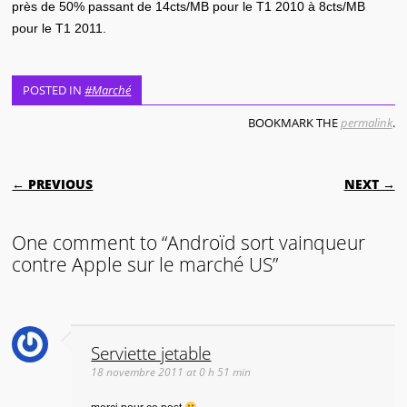
près de 50% passant de 14cts/MB pour le T1 2010 à 8cts/MB
pour le T1 2011.
POSTED IN
#Marché
BOOKMARK THE
permalink
.
POST NAVIGATION
← PREVIOUS
NEXT →
One comment to “Androïd sort vainqueur
contre Apple sur le marché US”
Serviette jetable
18 novembre 2011 at 0 h 51 min