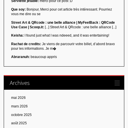
Serviette jetable:
merci pour ce post :D
Que soy:
Bonjour, Merci pour cet article très intéressant. Pourriez
vous me dire ou se
Street Art & QRcode : une belle alliance | MyFeelBack : QRCode
Use Case | Scoop.it:
[...] Street Art & QRcode : une belle alliance [...]
Keisha:
I found just what I was ndeeed, and it was entertaining!
Rachat de credits:
Je viens de parcourir votre billet, d’abord bravo
pour les informations. Je m�
Abraranuh:
beaucoup appris
Archives
mai 2026
mars 2026
octobre 2025
août 2025