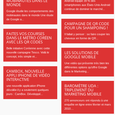
MOBINAUTES DANS LE
Android équipe 39 % des
MONDE
smartphones aux États-Unis Android
continue de dominer le marché...
Google étudie les comportements des
mobinautes dans le monde Une étude
de Google a...
CAMPAGNE DE QR CODE
POUR UN SHAMPOING !
FAITES VOS COURSES
Il fallait y penser : se faire couper les
DANS LE MÉTRO CORÉEN
cheveux en forme de QR...
AVEC LES QR CODES
Belle initiative Coréenne avec cette
LES SOLUTIONS DE
nouvelle campagne Tesco. Voilà le
GOOGLE MOBILE
concept, très simple et...
Une vidéo qui présente très bien les
différentes options qu’offre Google
CAMBOX, NOUVELLE
dans le Marketing...
APPLI IPHONE DE VIDÉO
INTERACTIVE
BAROMÈTRE UDA :
une nouvelle application iPhone
TRIPLEMENT DU
dévoilée il y a seulement quelques
MARKETING MOBILE
jours : CamBox. Développé...
270 annonceurs ont répondu à une
enquête en ligne entre février et mars
2010....