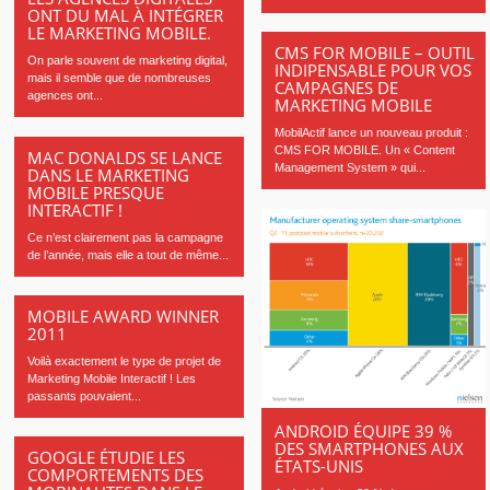
ONT DU MAL À INTÉGRER
LE MARKETING MOBILE.
CMS FOR MOBILE – OUTIL
On parle souvent de marketing digital,
INDIPENSABLE POUR VOS
mais il semble que de nombreuses
CAMPAGNES DE
agences ont...
MARKETING MOBILE
MobilActif lance un nouveau produit :
CMS FOR MOBILE. Un « Content
MAC DONALDS SE LANCE
Management System » qui...
DANS LE MARKETING
MOBILE PRESQUE
INTERACTIF !
Ce n’est clairement pas la campagne
de l’année, mais elle a tout de même...
MOBILE AWARD WINNER
2011
Voilà exactement le type de projet de
Marketing Mobile Interactif ! Les
passants pouvaient...
ANDROID ÉQUIPE 39 %
DES SMARTPHONES AUX
GOOGLE ÉTUDIE LES
ÉTATS-UNIS
COMPORTEMENTS DES