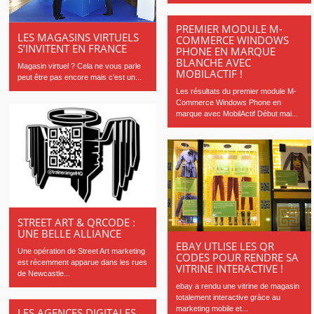
PREMIER MODULE M-
LES MAGASINS VIRTUELS
COMMERCE WINDOWS
S’INVITENT EN FRANCE
PHONE EN MARQUE
BLANCHE AVEC
Magasin virtuel ? Cela ne vous parle
MOBILACTIF !
peut être pas encore mais c’est un...
Les résultats du premier module M-
Commerce Windows Phone en
marque avec MobilActif Début mai...
STREET ART & QRCODE :
UNE BELLE ALLIANCE
EBAY UTLISE LES QR
Une opération de Street Art marketing
CODES POUR RENDRE SA
est récemment apparue dans les rues
VITRINE INTERACTIVE !
de Newcastle...
ebay a rendu une vitrine de magasin
totalement interactive gràce au
marketing mobile et...
LES AGENCES DIGITALES