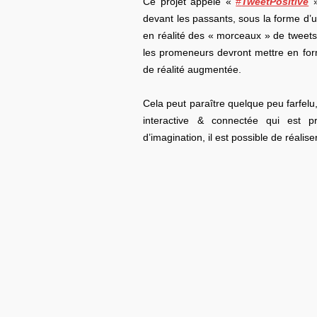
Ce projet appelé «
#
TweetPositive
»
devant les passants, sous la forme d’un
en réalité des « morceaux » de tweets
les promeneurs devront mettre en form
de réalité augmentée.
Cela peut paraître quelque peu farfelu, 
interactive & connectée qui est
d’imagination, il est possible de réalis