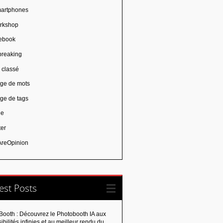
artphones
rkshop
ebook
breaking
 classé
ge de mots
ge de tags
ie
ter
reOpinion
est Posts
Booth : Découvrez le Photobooth IA aux
ibilités infinies et au meilleur rendu du