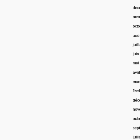
déc
nov
oct
aoû
juil
jui
mai
avri
mar
févr
déc
nov
oct
sep
juil