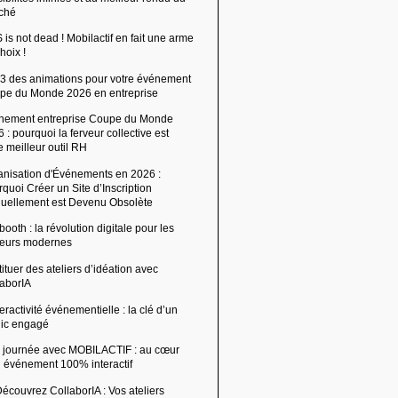
ché
is not dead ! Mobilactif en fait une arme
hoix !
 3 des animations pour votre événement
pe du Monde 2026 en entreprise
nement entreprise Coupe du Monde
 : pourquoi la ferveur collective est
e meilleur outil RH
anisation d'Événements en 2026 :
quoi Créer un Site d’Inscription
uellement est Devenu Obsolète
ooth : la révolution digitale pour les
ffeurs modernes
ituer des ateliers d’idéation avec
laborIA
teractivité événementielle : la clé d’un
lic engagé
 journée avec MOBILACTIF : au cœur
n événement 100% interactif
écouvrez CollaborIA : Vos ateliers