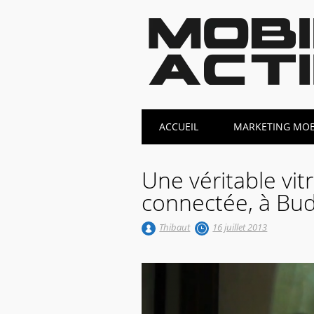
Main menu
Skip
ACCUEIL
MARKETING MOBI
to
content
Une véritable vitr
connectée, à Bu
Thibaut
16 juillet 2013