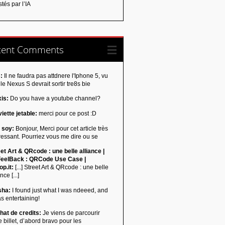
tés par l’IA
cent Comments
:
Il ne faudra pas attdnere l'Iphone 5, vu
le Nexus S devrait sortir tre8s bie
xis:
Do you have a youtube channel?
iette jetable:
merci pour ce post :D
 soy:
Bonjour, Merci pour cet article très
ressant. Pourriez vous me dire ou se
et Art & QRcode : une belle alliance |
eelBack : QRCode Use Case |
p.it:
[...] Street Art & QRcode : une belle
nce [...]
sha:
I found just what I was ndeeed, and
as entertaining!
hat de credits:
Je viens de parcourir
e billet, d’abord bravo pour les