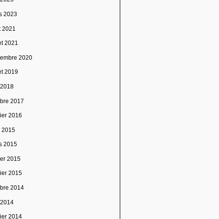
s 2023
t 2021
let 2021
tembre 2020
let 2019
 2018
obre 2017
vier 2016
l 2015
s 2015
ier 2015
vier 2015
obre 2014
 2014
vier 2014