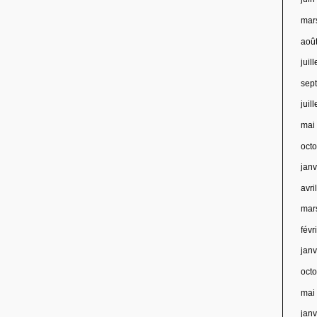
mar
aoû
juil
sep
juil
mai
oct
jan
avri
mar
févr
jan
oct
mai
jan