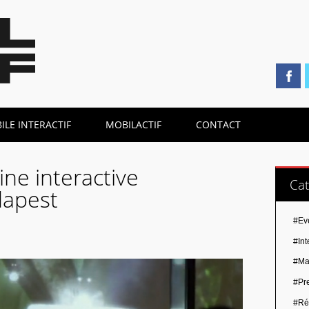
LE INTERACTIF
MOBILACTIF
CONTACT
ine interactive
Cat
dapest
#Ev
#Int
#Ma
#Pr
#Ré