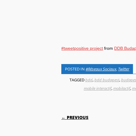
#tweetpositive project
from
DDB Budap
POSTED IN
#Réseaux Sociaux
,
Twitter
TAGGED
bdd
,
bdd budapest
,
budapes
mobile interactif
,
mobilactif
,
mo
POST NAVIGATI
← PREVIOUS