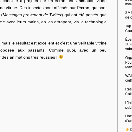
 consiste à projeter sur un écran une animation vidéo
mar
e vitrine. Des insectes sont affichés sur l’écran, qui sont
SMS 
 (
Messages provenant de Twitter
) qui ont été postés que
de c
e avec leurs mains, en les attrapant, via la technologie
Top
Cou
Évé
mais le résultat est excellent et c’est une véritable vitrine
2026
votr
 proposée aux passants. Comme quoi, avec un peu
er des animations très réussies !
Org
Pour
Man
WAIb
coi
Rest
Col
L’in
pub
Une
d’u
D