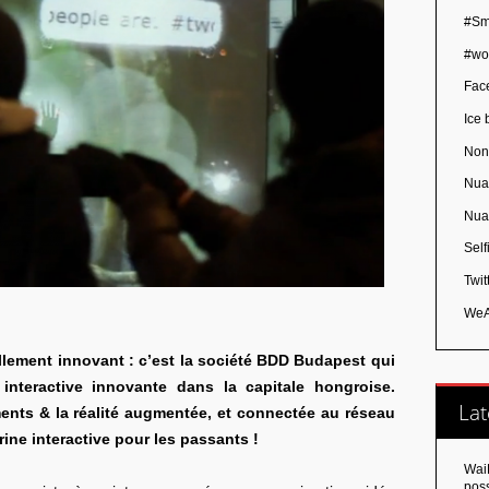
#Sm
#wo
Fac
Ice 
Non
Nua
Nua
Self
Twit
WeA
éellement innovant : c’est la société BDD Budapest qui
interactive innovante dans la capitale hongroise.
Lat
nts & la réalité augmentée, et connectée au réseau
trine interactive pour les passants !
Wai
poss