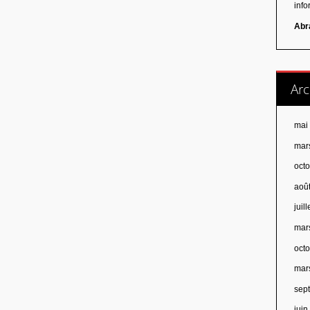
inf
Abr
Arc
mai
mar
oct
aoû
juil
mar
oct
mar
sep
jui