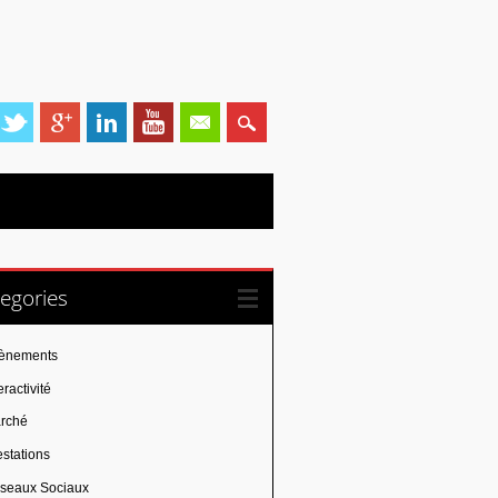
egories
ènements
eractivité
rché
estations
seaux Sociaux