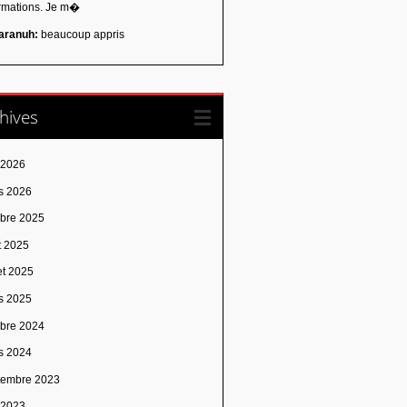
ormations. Je m�
aranuh:
beaucoup appris
hives
 2026
s 2026
obre 2025
t 2025
let 2025
s 2025
obre 2024
s 2024
tembre 2023
n 2023