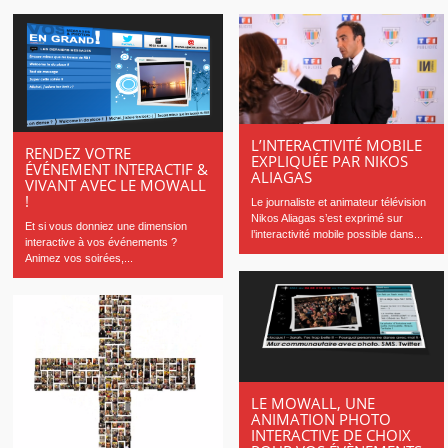
L’INTERACTIVITÉ MOBILE
RENDEZ VOTRE
EXPLIQUÉE PAR NIKOS
ÉVÉNEMENT INTERACTIF &
ALIAGAS
VIVANT AVEC LE MOWALL
!
Le journaliste et animateur télévision
Nikos Aliagas s’est exprimé sur
Et si vous donniez une dimension
l’interactivité mobile possible dans...
interactive à vos événements ?
Animez vos soirées,...
LE MOWALL, UNE
ANIMATION PHOTO
INTERACTIVE DE CHOIX