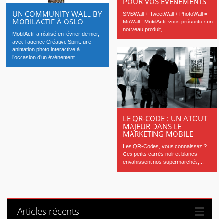
POUR VOS ÉVÈNEMENTS
UN COMMUNITY WALL BY
SMSWall + TweetWall + PhotoWall =
MOBILACTIF À OSLO
MoWall ! MobilActif vous présente son
nouveau produit,...
MobilActif a réalisé en février dernier,
avec l’agence Créative Spirit, une
animation photo interactive à
l’occasion d’un événement...
LE QR-CODE : UN ATOUT
MAJEUR DANS LE
MARKETING MOBILE
Les QR-Codes, vous connaissez ?
Ces petits carrés noir et blancs
envahissent nos supermarchés,...
Articles récents