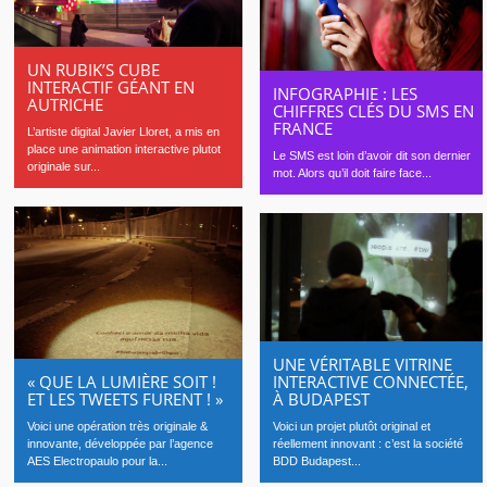
UN RUBIK’S CUBE
INTERACTIF GÉANT EN
INFOGRAPHIE : LES
AUTRICHE
CHIFFRES CLÉS DU SMS EN
FRANCE
L’artiste digital Javier Lloret, a mis en
place une animation interactive plutot
Le SMS est loin d’avoir dit son dernier
originale sur...
mot. Alors qu’il doit faire face...
UNE VÉRITABLE VITRINE
INTERACTIVE CONNECTÉE,
« QUE LA LUMIÈRE SOIT !
À BUDAPEST
ET LES TWEETS FURENT ! »
Voici un projet plutôt original et
Voici une opération très originale &
réellement innovant : c’est la société
innovante, développée par l’agence
BDD Budapest...
AES Electropaulo pour la...