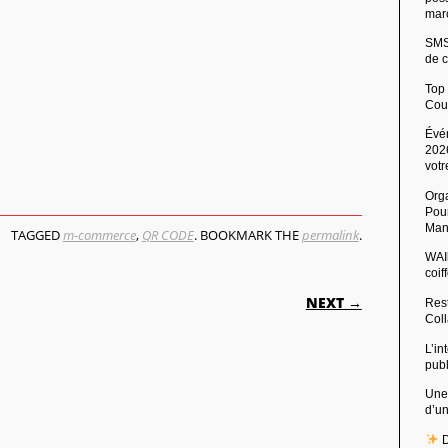
mar
SMS 
de c
Top
Cou
Évé
2026
votr
Org
Pour
Man
TAGGED
m-commerce
,
QR CODE
. BOOKMARK THE
permalink
.
WAIb
coi
ON
NEXT →
Rest
Col
L’in
pub
Une
d’u
D