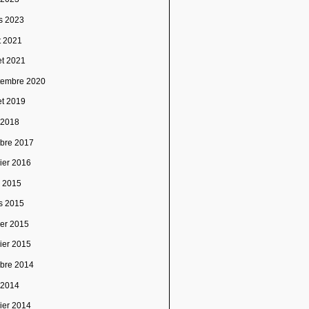
s 2023
t 2021
let 2021
tembre 2020
let 2019
 2018
obre 2017
vier 2016
l 2015
s 2015
ier 2015
vier 2015
obre 2014
 2014
vier 2014