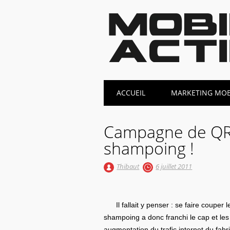
Main menu
Skip
ACCUEIL
MARKETING MOBI
to
content
Campagne de QR
shampoing !
Thibaut
6 juillet 2011
Il fallait y penser : se faire coup
shampoing a donc franchi le cap et les 
augmentation du trafic internet du fabr