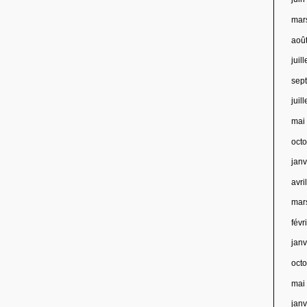
mar
aoû
juil
sep
juil
mai
oct
jan
avri
mar
févr
jan
oct
mai
jan