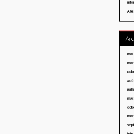
inf
Abr
Arc
mai
mar
oct
aoû
juil
mar
oct
mar
sep
jui