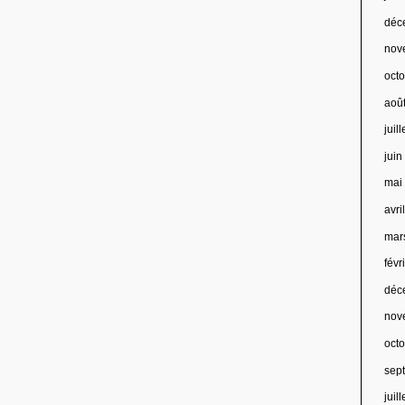
déc
nov
oct
aoû
juil
jui
mai
avri
mar
févr
déc
nov
oct
sep
juil