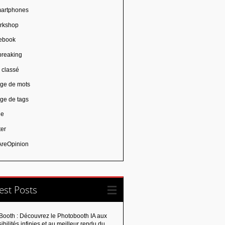
artphones
rkshop
ebook
breaking
 classé
ge de mots
ge de tags
ie
ter
reOpinion
est Posts
Booth : Découvrez le Photobooth IA aux
ibilités infinies et au meilleur rendu du