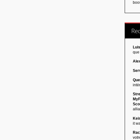
boos
Re
Luis
que 
Ale
Serv
Que
inté
Stre
MyF
Scoo
allia
Kei
it w
Rac
votr