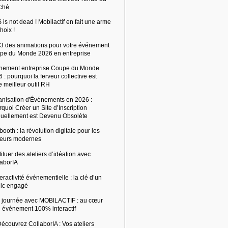
ché
is not dead ! Mobilactif en fait une arme
hoix !
 3 des animations pour votre événement
pe du Monde 2026 en entreprise
nement entreprise Coupe du Monde
 : pourquoi la ferveur collective est
e meilleur outil RH
anisation d'Événements en 2026 :
quoi Créer un Site d’Inscription
uellement est Devenu Obsolète
ooth : la révolution digitale pour les
ffeurs modernes
ituer des ateliers d’idéation avec
laborIA
teractivité événementielle : la clé d’un
lic engagé
 journée avec MOBILACTIF : au cœur
n événement 100% interactif
écouvrez CollaborIA : Vos ateliers