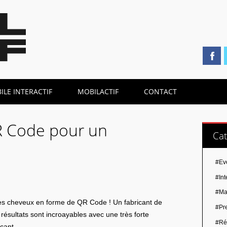
LE INTERACTIF
MOBILACTIF
CONTACT
 Code pour un
Cat
#Ev
#Int
#Ma
er les cheveux en forme de QR Code ! Un fabricant de
#Pr
résultats sont incroayables avec une très forte
#Ré
icant.