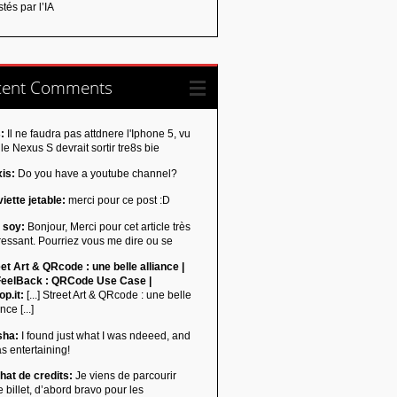
tés par l’IA
cent Comments
:
Il ne faudra pas attdnere l'Iphone 5, vu
le Nexus S devrait sortir tre8s bie
xis:
Do you have a youtube channel?
iette jetable:
merci pour ce post :D
 soy:
Bonjour, Merci pour cet article très
ressant. Pourriez vous me dire ou se
et Art & QRcode : une belle alliance |
eelBack : QRCode Use Case |
p.it:
[...] Street Art & QRcode : une belle
nce [...]
sha:
I found just what I was ndeeed, and
as entertaining!
hat de credits:
Je viens de parcourir
e billet, d’abord bravo pour les