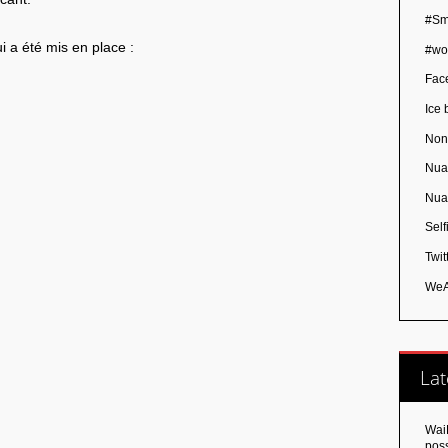
#Sm
i a été mis en place :
#wo
Fac
Ice 
Non
Nua
Nua
Self
Twit
WeA
Lat
Wai
poss