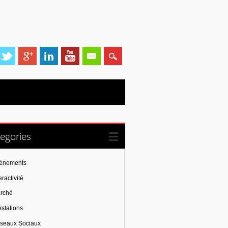
egories
ènements
eractivité
rché
estations
seaux Sociaux