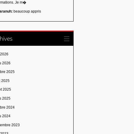
ormations. Je m�
aranuh:
beaucoup appris
hives
 2026
s 2026
obre 2025
t 2025
let 2025
s 2025
obre 2024
s 2024
tembre 2023
n 2023