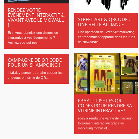
RENDEZ VOTRE
ÉVÉNEMENT INTERACTIF &
STREET ART & QRCODE :
VIVANT AVEC LE MOWALL
UNE BELLE ALLIANCE
!
Une opération de Street Art marketing
Et si vous donniez une dimension
est récemment apparue dans les rues
interactive à vos événements ?
de Newcastle...
Animez vos soirées,...
CAMPAGNE DE QR CODE
POUR UN SHAMPOING !
Il fallait y penser : se faire couper les
cheveux en forme de QR...
EBAY UTLISE LES QR
CODES POUR RENDRE SA
VITRINE INTERACTIVE !
ebay a rendu une vitrine de magasin
totalement interactive gràce au
marketing mobile et...