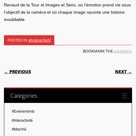
Renaud de la Tour et Images et Sens, où l’émotion prend vie sous
l’objectif de la caméra et où chaque image raconte une histoire
inoubliable.
POSTED IN
#Interactivité
BOOKMARK THE
permalink
.
POST NAVIGATION
← PREVIOUS
NEXT →
Categories
#Evènements
#Interactivité
#Marché