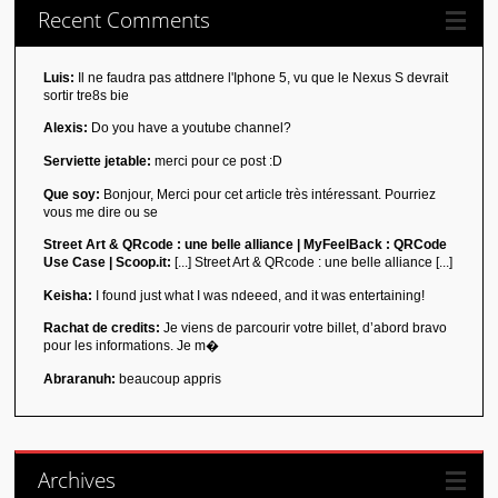
Recent Comments
Luis:
Il ne faudra pas attdnere l'Iphone 5, vu que le Nexus S devrait
sortir tre8s bie
Alexis:
Do you have a youtube channel?
Serviette jetable:
merci pour ce post :D
Que soy:
Bonjour, Merci pour cet article très intéressant. Pourriez
vous me dire ou se
Street Art & QRcode : une belle alliance | MyFeelBack : QRCode
Use Case | Scoop.it:
[...] Street Art & QRcode : une belle alliance [...]
Keisha:
I found just what I was ndeeed, and it was entertaining!
Rachat de credits:
Je viens de parcourir votre billet, d’abord bravo
pour les informations. Je m�
Abraranuh:
beaucoup appris
Archives