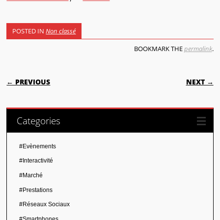
POSTED IN
Non classé
BOOKMARK THE
permalink
.
POST NAVIGATION
← PREVIOUS
NEXT →
Categories
#Evènements
#Interactivité
#Marché
#Prestations
#Réseaux Sociaux
#Smartphones