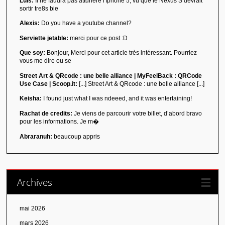
Luis:
Il ne faudra pas attdnere l'Iphone 5, vu que le Nexus S devrait
sortir tre8s bie
Alexis:
Do you have a youtube channel?
Serviette jetable:
merci pour ce post :D
Que soy:
Bonjour, Merci pour cet article très intéressant. Pourriez
vous me dire ou se
Street Art & QRcode : une belle alliance | MyFeelBack : QRCode
Use Case | Scoop.it:
[...] Street Art & QRcode : une belle alliance [...]
Keisha:
I found just what I was ndeeed, and it was entertaining!
Rachat de credits:
Je viens de parcourir votre billet, d’abord bravo
pour les informations. Je m�
Abraranuh:
beaucoup appris
Archives
mai 2026
mars 2026