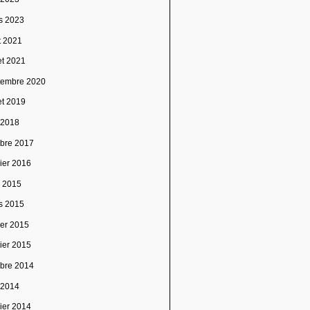
s 2023
t 2021
let 2021
tembre 2020
let 2019
 2018
obre 2017
vier 2016
l 2015
s 2015
ier 2015
vier 2015
obre 2014
 2014
vier 2014