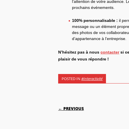
l’attention de votre audience. L
prochains événements.
100% personnalisable :
il pe
message ou un élément propre à
des photos de vos collaborateur
d’appartenance à l’entreprise.
N’hésitez pas à nous
contacter
si c
plaisir de vous répondre !
POSTED IN
#Interactivité
POST NAVIGATI
← PREVIOUS