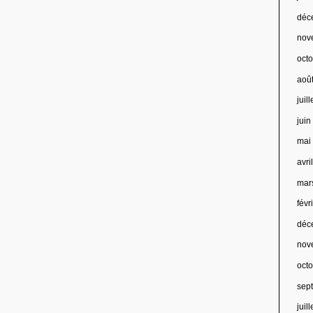
déc
nov
oct
aoû
juil
jui
mai
avri
mar
févr
déc
nov
oct
sep
juil