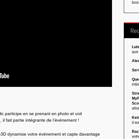
boos
Re
Luis
que 
Ale
Serv
Que
inté
Stre
MyF
Scoo
allia
lic participe en se prenant en photo et voit
Kei
, il fait partie intégrante de l’événement !
it w
Rac
e3D dynamise votre événement et capte davantage
votr