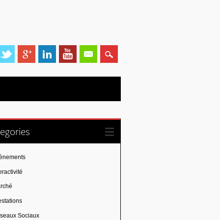
egories
ènements
eractivité
rché
estations
seaux Sociaux