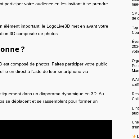
t participer votre audience en les invitant à se prendre
mar
SMS 
de c
’un élément important, le LogoLive3D met en avant votre
Top
Cou
ation 3D composée de photos.
Évé
ionne ?
2026
votr
Org
st composé de photos. Faites participer votre public
Pour
Man
lfie en direct à l’aide de leur smartphone via
WAIb
coi
omatiquement dans un diaporama dynamique en 3D. Au
Rest
Col
tos se déplacent et se rassemblent pour former un
L’in
pub
Une
d’u
D