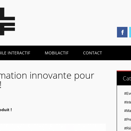
LE INTERACTIF
MOBILACTIF
CONTACT
imation innovante pour
Cat
!
#Ev
#Int
oduit !
#Ma
#Pr
#Ré