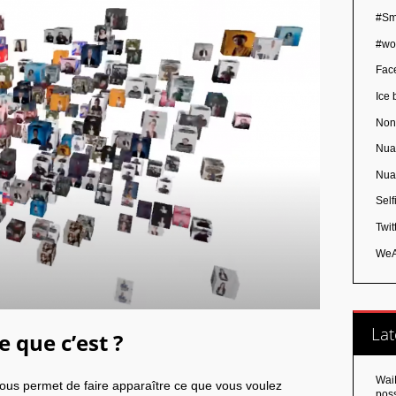
#Sm
#wo
Fac
Ice 
Non
Nua
Nua
Self
Twit
WeA
Lat
 que c’est ?
Wai
vous permet de faire apparaître ce que vous voulez
poss