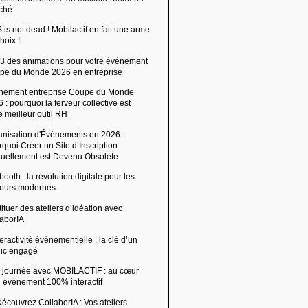
ché
is not dead ! Mobilactif en fait une arme
hoix !
 3 des animations pour votre événement
pe du Monde 2026 en entreprise
nement entreprise Coupe du Monde
 : pourquoi la ferveur collective est
e meilleur outil RH
anisation d'Événements en 2026 :
quoi Créer un Site d’Inscription
uellement est Devenu Obsolète
ooth : la révolution digitale pour les
ffeurs modernes
ituer des ateliers d’idéation avec
laborIA
teractivité événementielle : la clé d’un
lic engagé
 journée avec MOBILACTIF : au cœur
n événement 100% interactif
écouvrez CollaborIA : Vos ateliers