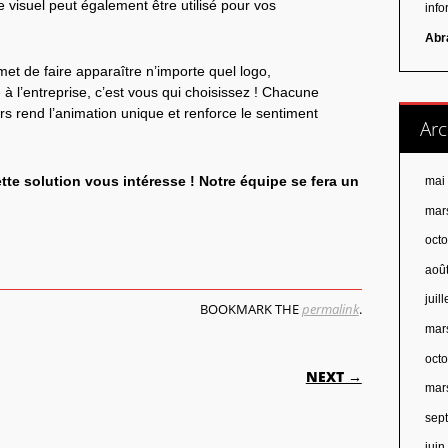
e visuel peut également être utilisé pour vos
inf
Abr
rmet de faire apparaître n’importe quel logo,
 l’entreprise, c’est vous qui choisissez ! Chacune
s rend l’animation unique et renforce le sentiment
Arc
ette solution vous intéresse ! Notre équipe se fera un
mai
mar
oct
aoû
juil
BOOKMARK THE
permalink
.
mar
ON
oct
NEXT →
mar
sep
jui