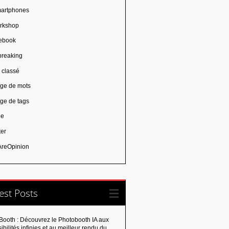
artphones
rkshop
ebook
breaking
 classé
ge de mots
ge de tags
ie
ter
reOpinion
est Posts
Booth : Découvrez le Photobooth IA aux
ibilités infinies et au meilleur rendu du