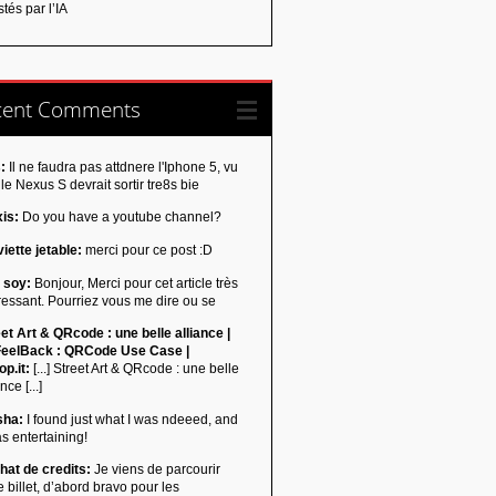
tés par l’IA
cent Comments
:
Il ne faudra pas attdnere l'Iphone 5, vu
le Nexus S devrait sortir tre8s bie
xis:
Do you have a youtube channel?
iette jetable:
merci pour ce post :D
 soy:
Bonjour, Merci pour cet article très
ressant. Pourriez vous me dire ou se
et Art & QRcode : une belle alliance |
eelBack : QRCode Use Case |
p.it:
[...] Street Art & QRcode : une belle
nce [...]
sha:
I found just what I was ndeeed, and
as entertaining!
hat de credits:
Je viens de parcourir
e billet, d’abord bravo pour les