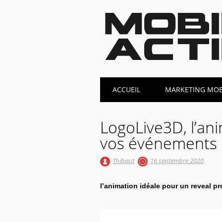
Main menu
Skip
ACCUEIL
MARKETING MOBI
to
content
LogoLive3D, l’an
vos événements 
Thibaut
16 septembre 2020
l’animation idéale pour un reveal pr