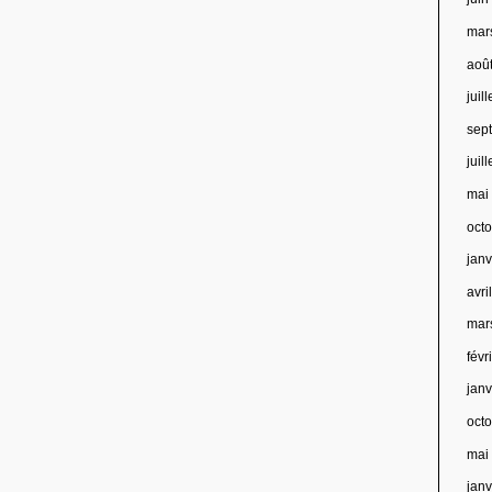
mar
aoû
juil
sep
juil
mai
oct
jan
avri
mar
févr
jan
oct
mai
jan