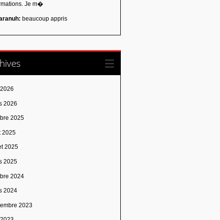
ormations. Je m�
aranuh:
beaucoup appris
hives
 2026
s 2026
obre 2025
t 2025
let 2025
s 2025
obre 2024
s 2024
tembre 2023
n 2023