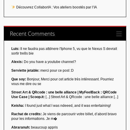
Découvrez CollaborIA : Vos ateliers boostés par l’IA
Recent Comments
Luis:
Il ne faudra pas attdnere l'Iphone 5, vu que le Nexus S devrait
sortir tre8s bie
Alexis:
Do you have a youtube channel?
Serviette jetable:
merci pour ce post :D
Que soy:
Bonjour, Merci pour cet article très intéressant. Pourriez
vous me dire ou se
Street Art & QRcode : une belle alliance | MyFeelBack : QRCode
Use Case | Scoop.it:
[...] Street Art & QRcode : une belle alliance [...]
Keisha:
I found just what I was ndeeed, and it was entertaining!
Rachat de credits:
Je viens de parcourir votre billet, d’abord bravo
pour les informations. Je m�
Abraranuh:
beaucoup appris