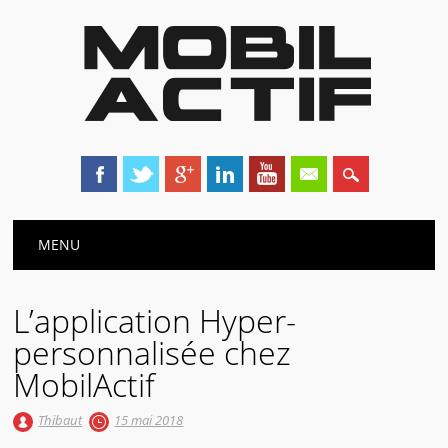
Main menu
Skip
MENU
to
content
L’application Hyper-
personnalisée chez
MobilActif
Thibaut
15 mai 2018