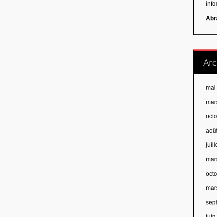
inf
Abr
Arc
mai
mar
oct
aoû
juil
mar
oct
mar
sep
jui