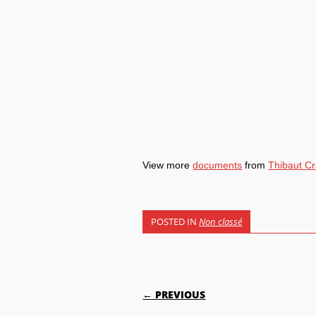
View more
documents
from
Thibaut C
POSTED IN
Non classé
POST NAVIGATI
← PREVIOUS