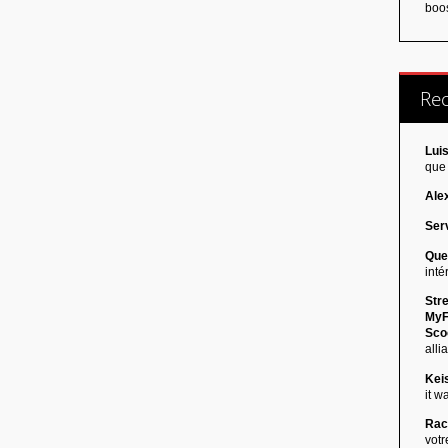
boos
Re
Luis
que 
Ale
Serv
Que
inté
Stre
MyF
Scoo
allia
Kei
it w
Rac
votr