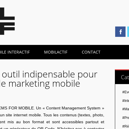
LE INTERACTIF
MOBILACTIF
CONTACT
 outil indipensable pour
Cat
e marketing mobile
#Ev
#Int
t : CMS FOR MOBILE. Un « Content Management System »
#Ma
un site internet mobile. Tous les contenus (textes, photo,
#Pr
ent mis au bon format et sont accessibles partout et
#Ré
nt un générateur de QR Code. N’hésitez pas à contacter