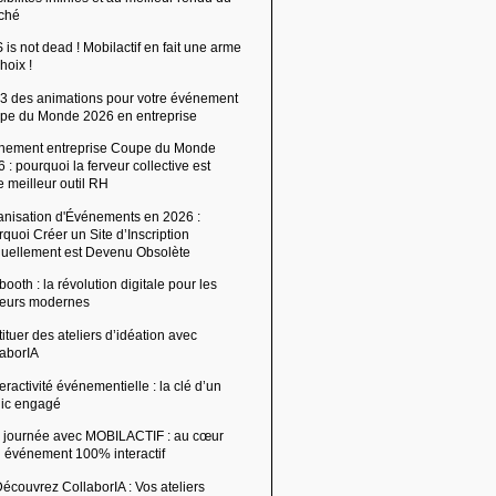
ché
is not dead ! Mobilactif en fait une arme
hoix !
 3 des animations pour votre événement
pe du Monde 2026 en entreprise
nement entreprise Coupe du Monde
 : pourquoi la ferveur collective est
e meilleur outil RH
anisation d'Événements en 2026 :
quoi Créer un Site d’Inscription
uellement est Devenu Obsolète
ooth : la révolution digitale pour les
ffeurs modernes
ituer des ateliers d’idéation avec
laborIA
teractivité événementielle : la clé d’un
lic engagé
 journée avec MOBILACTIF : au cœur
n événement 100% interactif
écouvrez CollaborIA : Vos ateliers