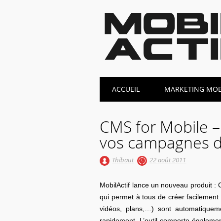
Main menu
Skip
ACCUEIL
MARKETING MOBI
to
content
CMS for Mobile –
vos campagnes d
Thibaut
22 août 2011
MobilActif lance un nouveau produi
qui permet à tous de créer facilement 
vidéos, plans,…) sont automatiquem
rapidement. L’outil comporte égaleme