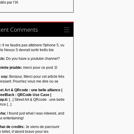
tés par l’IA
cent Comments
:
Il ne faudra pas attdnere l'Iphone 5, vu
le Nexus S devrait sortir tre8s bie
xis:
Do you have a youtube channel?
iette jetable:
merci pour ce post :D
 soy:
Bonjour, Merci pour cet article très
ressant. Pourriez vous me dire ou se
et Art & QRcode : une belle alliance |
eelBack : QRCode Use Case |
p.it:
[...] Street Art & QRcode : une belle
nce [...]
sha:
I found just what I was ndeeed, and
as entertaining!
hat de credits:
Je viens de parcourir
e billet, d’abord bravo pour les