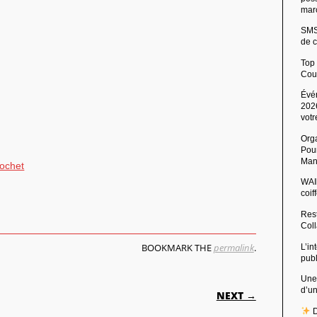
mar
SMS 
de c
Top
Cou
Évé
2026
votr
Org
Pour
Man
rochet
WAIb
coi
Rest
Col
BOOKMARK THE
permalink
.
L’in
pub
Une
ON
d’u
NEXT →
D