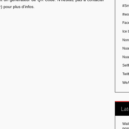
#Sm
) pour plus d’infos.
#wo
Fac
Ice 
Non
Nua
Nua
Self
Twit
WeA
Lat
Wai
poss