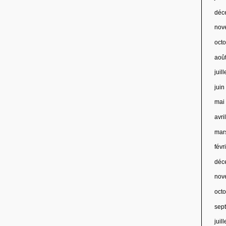
déc
nov
oct
aoû
juil
jui
mai
avri
mar
févr
déc
nov
oct
sep
juil