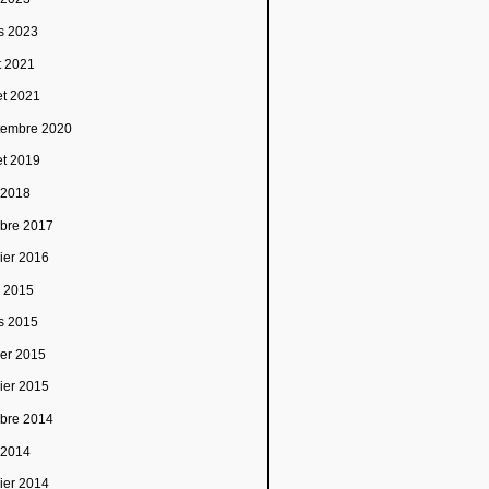
s 2023
t 2021
let 2021
tembre 2020
let 2019
 2018
obre 2017
vier 2016
l 2015
s 2015
ier 2015
vier 2015
obre 2014
 2014
vier 2014