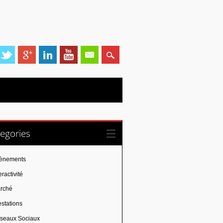
egories
ènements
eractivité
rché
estations
seaux Sociaux