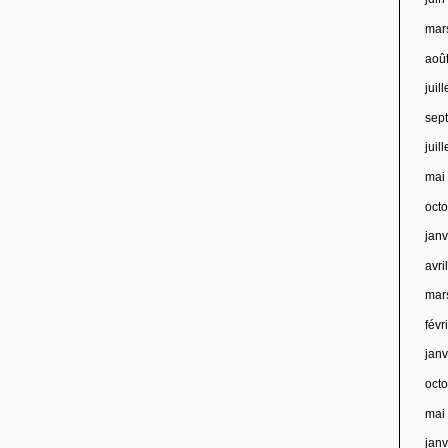
mar
aoû
juil
sep
juil
mai
oct
jan
avri
mar
févr
jan
oct
mai
jan