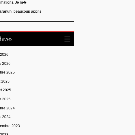
ormations. Je m�
aranuh:
beaucoup appris
hives
 2026
s 2026
obre 2025
t 2025
let 2025
s 2025
obre 2024
s 2024
tembre 2023
n 2023