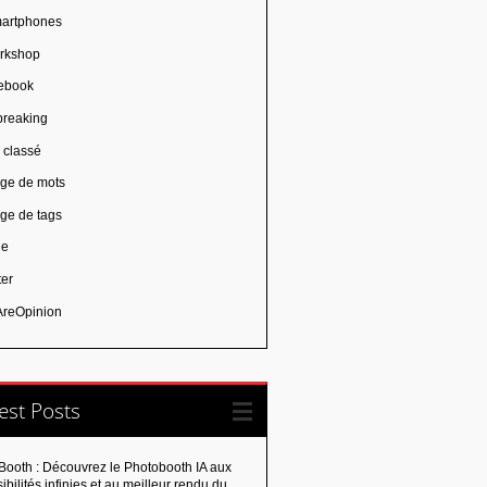
artphones
rkshop
ebook
breaking
 classé
ge de mots
ge de tags
ie
ter
reOpinion
est Posts
Booth : Découvrez le Photobooth IA aux
ibilités infinies et au meilleur rendu du