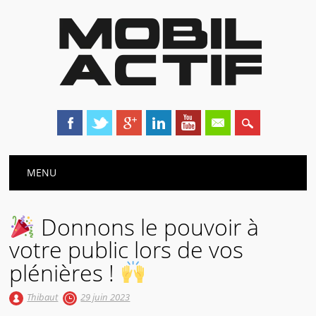
Main menu
Skip
MENU
to
content
Donnons le pouvoir à
votre public lors de vos
plénières !
Thibaut
29 juin 2023