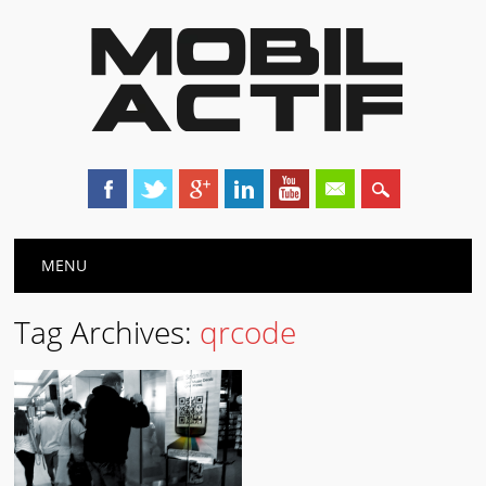
Main menu
Skip
MENU
to
content
Tag Archives:
qrcode