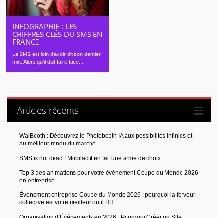
INFOGRAPHIE : LES
CHIFFRES CLÉS DU SMS EN
FRANCE
Le SMS est loin d’avoir dit son dernier
mot. Alors qu’il doit faire face...
Articles récents
WaiBooth : Découvrez le Photobooth IA aux possibilités infinies et
au meilleur rendu du marché
SMS is not dead ! Mobilactif en fait une arme de choix !
Top 3 des animations pour votre événement Coupe du Monde 2026
en entreprise
Événement entreprise Coupe du Monde 2026 : pourquoi la ferveur
collective est votre meilleur outil RH
Organisation d’Événements en 2026 : Pourquoi Créer un Site