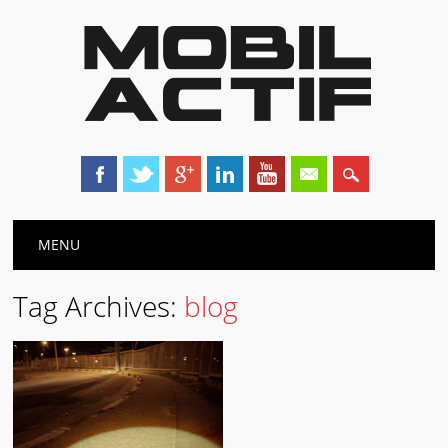
Main menu
Skip
MENU
to
content
Tag Archives:
blog