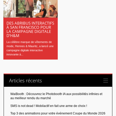
DES ABRIBUS INTERACTIFS
À SAN FRANCISCO POUR
LA CAMPAGNE DIGITALE
D’H&M
La célèbre marque de vêtements de
mode, Hennes & Mauritz, a lancé une
campagne digitale interactive
innovante à...
Articles récents
WaiBooth : Découvrez le Photobooth IA aux possibilités infinies et
au meilleur rendu du marché
SMS is not dead ! Mobilactif en fait une arme de choix !
Top 3 des animations pour votre événement Coupe du Monde 2026