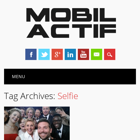
Main menu
Skip
MENU
to
content
Tag Archives:
Selfie