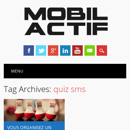
Main menu
Skip
MENU
to
content
Tag Archives:
quiz sms
VOUS ORGANISEZ UN