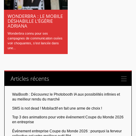
WONDERBRA : LE MOBILE
DÉSHABILLE L’ÉGÉRIE
ADRIANA
Wonderbra connu pour ses
campagnes de communication osées
voir choquantes, s’est lancée dans
une...
Articles récents
WaiBooth : Découvrez le Photobooth IA aux possibilités infinies et
au meilleur rendu du marché
SMS is not dead ! Mobilactif en fait une arme de choix !
Top 3 des animations pour votre événement Coupe du Monde 2026
en entreprise
Événement entreprise Coupe du Monde 2026 : pourquoi la ferveur
collective est votre meilleur outil RH