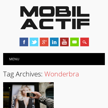
Main menu
Skip
MENU
to
content
Tag Archives:
Wonderbra